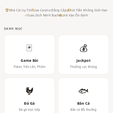
🏆
Nhà Cái Uy Tín
🃏
Live Casino Đẳng Cấp
💰
Rút Tiền Không Giới Hạn
✅
Giao Dịch Minh Bạch
🌐
Link Vào Ổn Định
DANH MỤC
🃏
💰
Game Bài
Jackpot
Poker, Tiến Lên, Phỏm
Thưởng cực khủng
🐓
🐟
Đá Gà
Bắn Cá
Đá gà trực tiếp
Bắn cá đổi thưởng