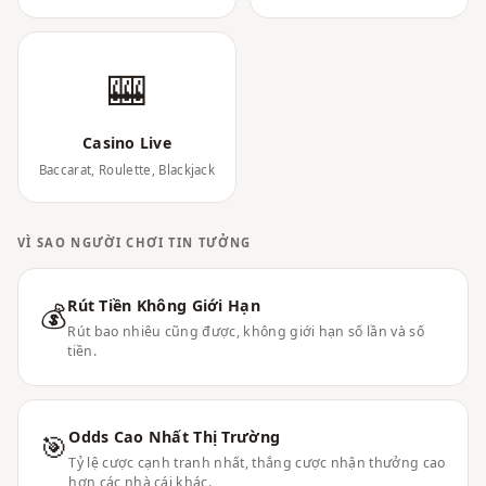
🎰
Casino Live
Baccarat, Roulette, Blackjack
VÌ SAO NGƯỜI CHƠI TIN TƯỞNG
Rút Tiền Không Giới Hạn
💰
Rút bao nhiêu cũng được, không giới hạn số lần và số
tiền.
Odds Cao Nhất Thị Trường
🎯
Tỷ lệ cược cạnh tranh nhất, thắng cược nhận thưởng cao
hơn các nhà cái khác.