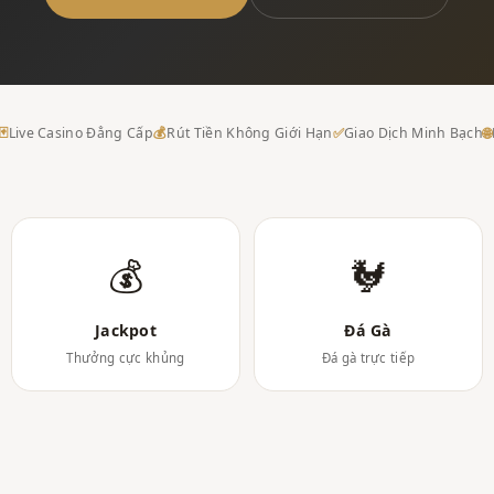
🃏
Live Casino Đẳng Cấp
💰
Rút Tiền Không Giới Hạn
✅
Giao Dịch Minh Bạch
🌐
💰
🐓
Jackpot
Đá Gà
Thưởng cực khủng
Đá gà trực tiếp