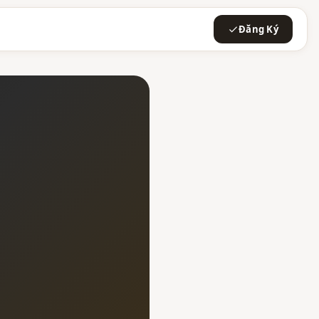
Đăng Ký