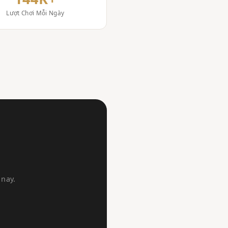
Lượt Chơi Mỗi Ngày
 nay.