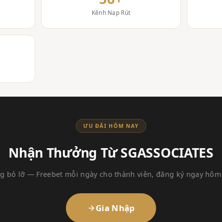
Kênh Nạp Rút
ƯU ĐÃI HÔM NAY
Nhận Thưởng Từ SGASSOCIATES
 bỏ lỡ — Freebet mỗi ngày cho thành viên, đăng ký ngay hôm
Gia Nhập