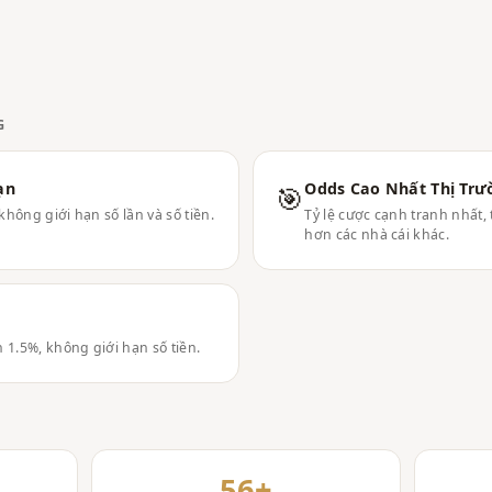
G
ạn
Odds Cao Nhất Thị Trư
🎯
hông giới hạn số lần và số tiền.
Tỷ lệ cược cạnh tranh nhất
hơn các nhà cái khác.
 1.5%, không giới hạn số tiền.
56+