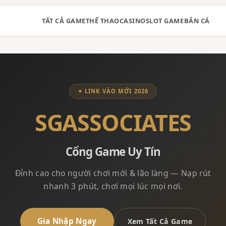
TẤT CẢ GAME
THỂ THAO
CASINO
SLOT GAME
BẮN CÁ
✦ LINK VÀO MỚI 2026
SGASSOCIATES
Cổng Game Uy Tín
Đỉnh cao cho người chơi mới & lão làng — Nạp rút
nhanh 3 phút, chơi mọi lúc mọi nơi.
Gia Nhập Ngay
Xem Tất Cả Game