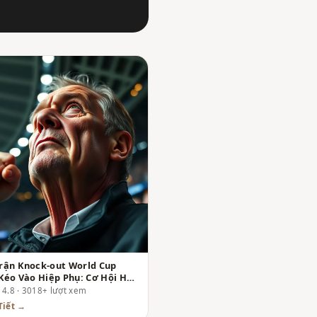
rận Knock-out World Cup
Kéo Vào Hiệp Phụ: Cơ Hội Hay
 Dân Cược?
★
4.8 · 3018+ lượt xem
Tiết →