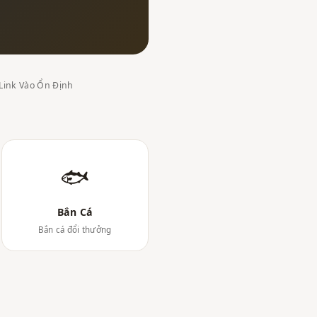
Link Vào Ổn Định
🐟
Bắn Cá
Bắn cá đổi thưởng