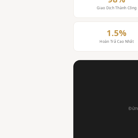
Giao Dịch Thành Công
1.5%
Hoàn Trả Cao Nhất
Đừng