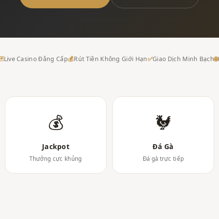
🃏
Live Casino Đẳng Cấp
💰
Rút Tiền Không Giới Hạn
✅
Giao Dịch Minh Bạch
🌐
💰
🐓
Jackpot
Đá Gà
Thưởng cực khủng
Đá gà trực tiếp