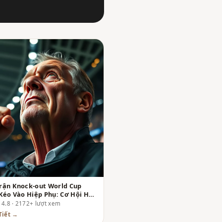
rận Knock-out World Cup
Kéo Vào Hiệp Phụ: Cơ Hội Hay
 Dân Cược?
★
4.8 · 2172+ lượt xem
Tiết →