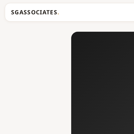
SGASSOCIATES
.