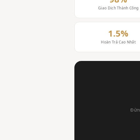
Giao Dịch Thành Công
1.5%
Hoàn Trả Cao Nhất
Đừng