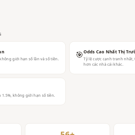
G
ạn
Odds Cao Nhất Thị Trư
🎯
hông giới hạn số lần và số tiền.
Tỷ lệ cược cạnh tranh nhất
hơn các nhà cái khác.
 1.5%, không giới hạn số tiền.
56+