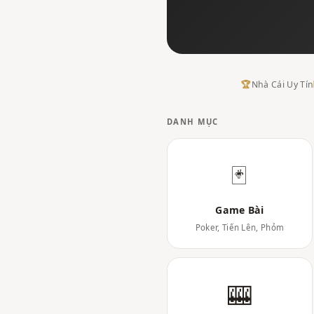
🏆
Nhà Cái Uy Tín
DANH MỤC
🃏
Game Bài
Poker, Tiến Lên, Phỏm
🎰