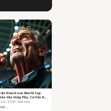
rận Knock-out World Cup
Kéo Vào Hiệp Phụ: Cơ Hội Hay
 Dân Cược?
★
4.8 · 2729+ lượt xem
Tiết →