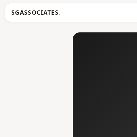
SGASSOCIATES
.