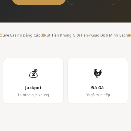
🃏
Live Casino Đẳng Cấp
💰
Rút Tiền Không Giới Hạn
✅
Giao Dịch Minh Bạch
🌐
💰
🐓
Jackpot
Đá Gà
Thưởng cực khủng
Đá gà trực tiếp