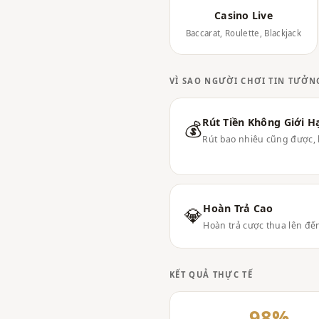
Casino Live
Baccarat, Roulette, Blackjack
VÌ SAO NGƯỜI CHƠI TIN TƯỞN
Rút Tiền Không Giới H
💰
Rút bao nhiêu cũng được, k
Hoàn Trả Cao
💎
Hoàn trả cược thua lên đến
KẾT QUẢ THỰC TẾ
98%