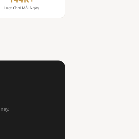
Lượt Chơi Mỗi Ngày
 nay.