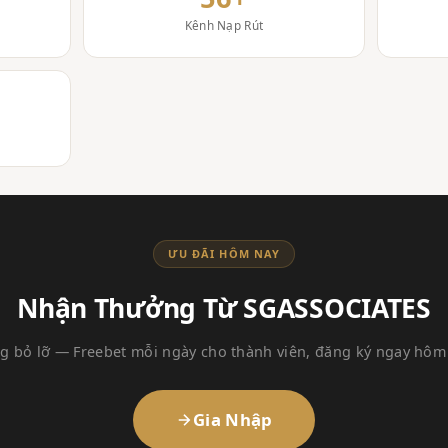
Kênh Nạp Rút
ƯU ĐÃI HÔM NAY
Nhận Thưởng Từ SGASSOCIATES
 bỏ lỡ — Freebet mỗi ngày cho thành viên, đăng ký ngay hôm
Gia Nhập