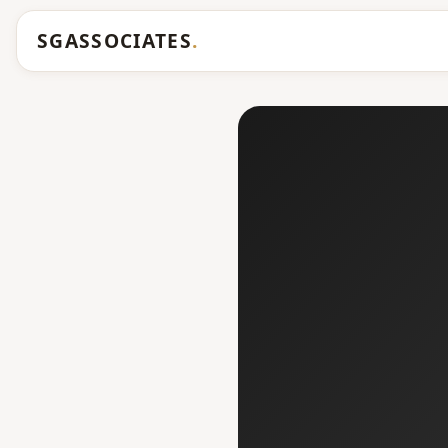
SGASSOCIATES
.