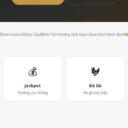
🃏
Live Casino Đẳng Cấp
💰
Rút Tiền Không Giới Hạn
✅
Giao Dịch Minh Bạch
🌐
💰
🐓
Jackpot
Đá Gà
Thưởng cực khủng
Đá gà trực tiếp