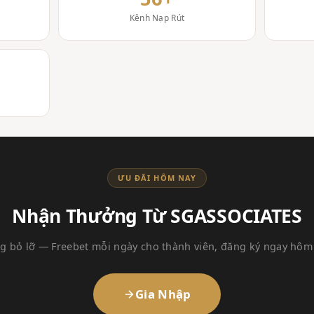
Kênh Nạp Rút
ƯU ĐÃI HÔM NAY
Nhận Thưởng Từ SGASSOCIATES
 bỏ lỡ — Freebet mỗi ngày cho thành viên, đăng ký ngay hôm
Gia Nhập