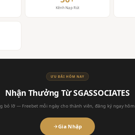
Kênh Nạp Rút
ƯU ĐÃI HÔM NAY
Nhận Thưởng Từ SGASSOCIATES
 bỏ lỡ — Freebet mỗi ngày cho thành viên, đăng ký ngay hôm
Gia Nhập