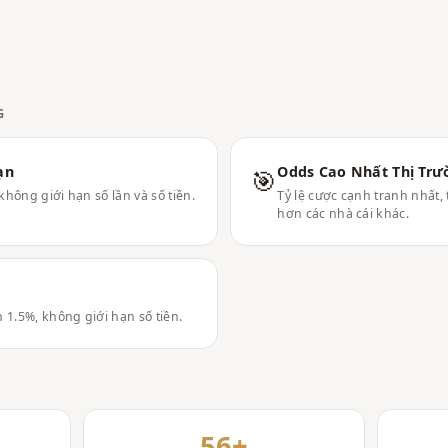
G
ạn
Odds Cao Nhất Thị Trư
🎯
hông giới hạn số lần và số tiền.
Tỷ lệ cược cạnh tranh nhất
hơn các nhà cái khác.
 1.5%, không giới hạn số tiền.
56+