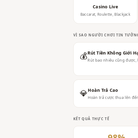
Casino Live
Baccarat, Roulette, Blackjack
VÌ SAO NGƯỜI CHƠI TIN TƯỞN
Rút Tiền Không Giới H
💰
Rút bao nhiêu cũng được, k
Hoàn Trả Cao
💎
Hoàn trả cược thua lên đến
KẾT QUẢ THỰC TẾ
98%