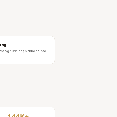
ờng
, thắng cược nhận thưởng cao
144K+