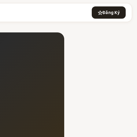
Đăng Ký