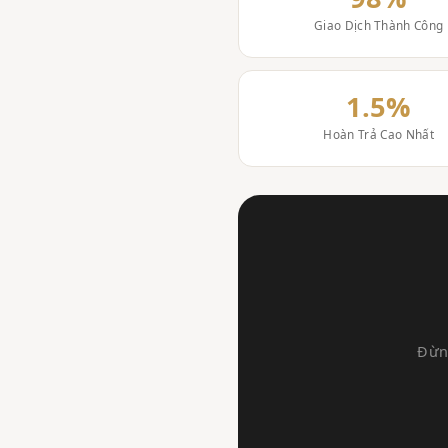
Giao Dịch Thành Công
1.5%
Hoàn Trả Cao Nhất
Đừng