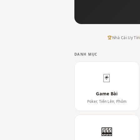
🏆
Nhà Cái Uy Tín
DANH MỤC
🃏
Game Bài
Poker, Tiến Lên, Phỏm
🎰