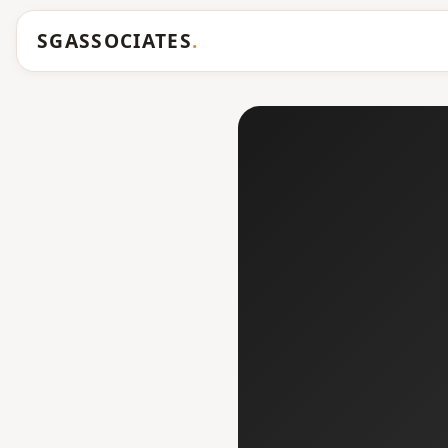
SGASSOCIATES
.