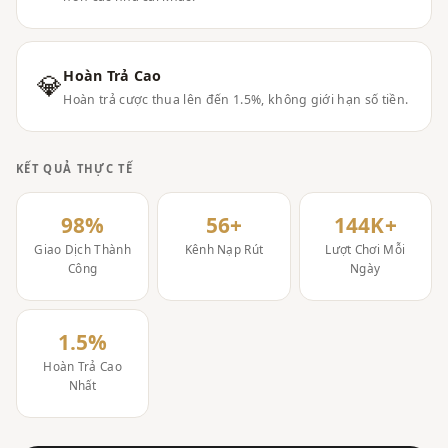
Hoàn Trả Cao
💎
Hoàn trả cược thua lên đến 1.5%, không giới hạn số tiền.
KẾT QUẢ THỰC TẾ
98%
56+
144K+
Giao Dịch Thành
Kênh Nạp Rút
Lượt Chơi Mỗi
Công
Ngày
1.5%
Hoàn Trả Cao
Nhất