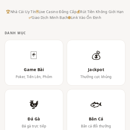
🏆
Nhà Cái Uy Tín
🃏
Live Casino Đẳng Cấp
💰
Rút Tiền Không Giới Hạn
✅
Giao Dịch Minh Bạch
🌐
Link Vào Ổn Định
DANH MỤC
🃏
💰
Game Bài
Jackpot
Poker, Tiến Lên, Phỏm
Thưởng cực khủng
🐓
🐟
Đá Gà
Bắn Cá
Đá gà trực tiếp
Bắn cá đổi thưởng