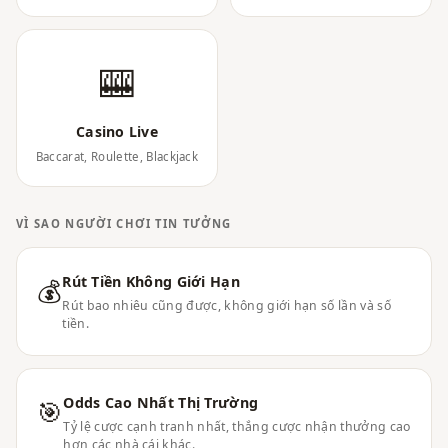
🎰
Casino Live
Baccarat, Roulette, Blackjack
VÌ SAO NGƯỜI CHƠI TIN TƯỞNG
Rút Tiền Không Giới Hạn
💰
Rút bao nhiêu cũng được, không giới hạn số lần và số
tiền.
Odds Cao Nhất Thị Trường
🎯
Tỷ lệ cược cạnh tranh nhất, thắng cược nhận thưởng cao
hơn các nhà cái khác.