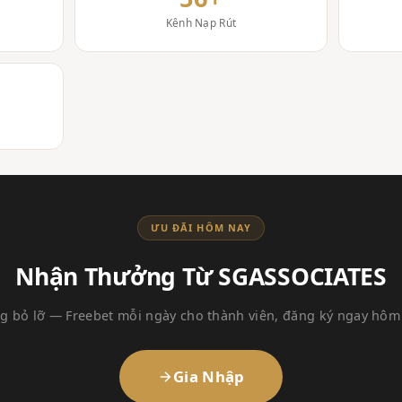
Kênh Nạp Rút
ƯU ĐÃI HÔM NAY
Nhận Thưởng Từ SGASSOCIATES
 bỏ lỡ — Freebet mỗi ngày cho thành viên, đăng ký ngay hôm
Gia Nhập