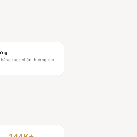
ờng
, thắng cược nhận thưởng cao
144K+