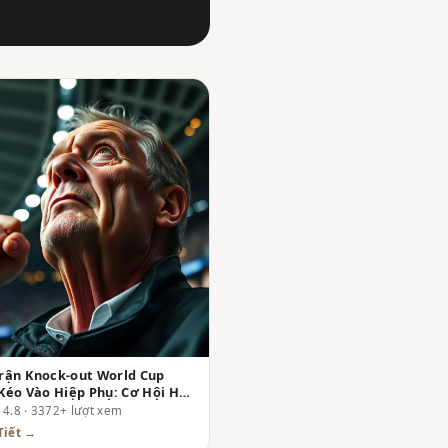
rận Knock-out World Cup
Kéo Vào Hiệp Phụ: Cơ Hội Hay
 Dân Cược?
★
4.8 · 3372+ lượt xem
Tiết →