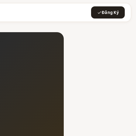
Đăng Ký