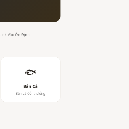
Link Vào Ổn Định
🐟
Bắn Cá
Bắn cá đổi thưởng