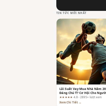
TIN TỨC MỚI NHẤT
Lãi Suất Vay Mua Nhà Năm 20
Đáng Chú Ý? Cơ Hội Cho Người
Hữu Tổ Ấm
★★★★★
4.8 · 2895+ lượt xem
Xem Chi Tiết →