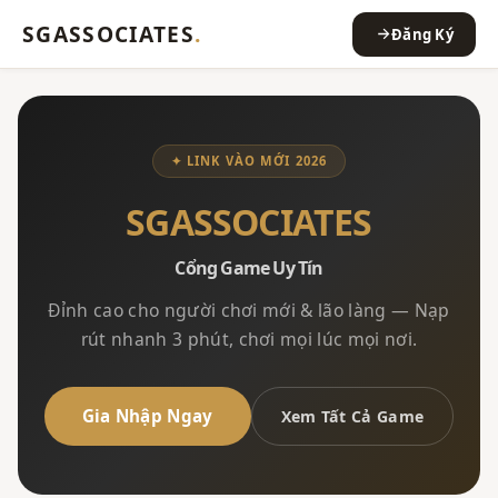
SGASSOCIATES
.
Đăng Ký
✦ LINK VÀO MỚI 2026
SGASSOCIATES
Cổng Game Uy Tín
Đỉnh cao cho người chơi mới & lão làng — Nạp
rút nhanh 3 phút, chơi mọi lúc mọi nơi.
Gia Nhập Ngay
Xem Tất Cả Game