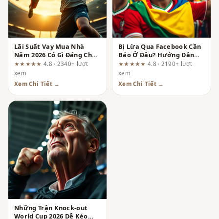
Lãi Suất Vay Mua Nhà
Bị Lừa Qua Facebook Cần
Năm 2026 Có Gì Đáng Chú
Báo Ở Đâu? Hướng Dẫn
Ý? Cơ Hội Cho Người Trẻ
Chi Tiết Để Lấy Lại Quyền
★★★★★
4.8 · 2340+ lượt
★★★★★
4.8 · 2190+ lượt
Sở Hữu Tổ Ấm
Lợi
xem
xem
Xem Chi Tiết →
Xem Chi Tiết →
Những Trận Knock-out
World Cup 2026 Dễ Kéo