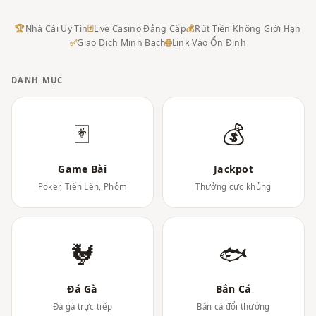
🏆
Nhà Cái Uy Tín
🃏
Live Casino Đẳng Cấp
💰
Rút Tiền Không Giới Hạn
✅
Giao Dịch Minh Bạch
🌐
Link Vào Ổn Định
DANH MỤC
🃏
💰
Game Bài
Jackpot
Poker, Tiến Lên, Phỏm
Thưởng cực khủng
🐓
🐟
Đá Gà
Bắn Cá
Đá gà trực tiếp
Bắn cá đổi thưởng