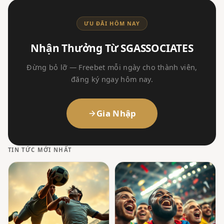
ƯU ĐÃI HÔM NAY
Nhận Thưởng Từ SGASSOCIATES
Đừng bỏ lỡ — Freebet mỗi ngày cho thành viên,
đăng ký ngay hôm nay.
Gia Nhập
TIN TỨC MỚI NHẤT