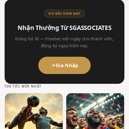
ƯU ĐÃI HÔM NAY
Nhận Thưởng Từ SGASSOCIATES
Đừng bỏ lỡ — Freebet mỗi ngày cho thành viên,
đăng ký ngay hôm nay.
Gia Nhập
TIN TỨC MỚI NHẤT