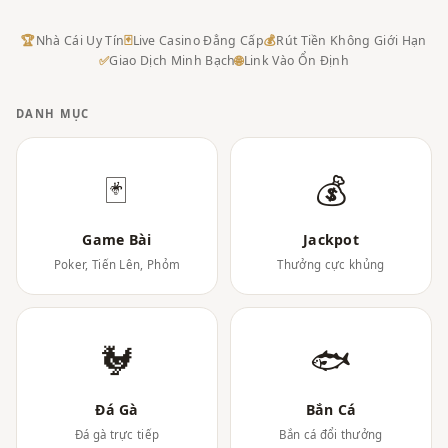
🏆
Nhà Cái Uy Tín
🃏
Live Casino Đẳng Cấp
💰
Rút Tiền Không Giới Hạn
✅
Giao Dịch Minh Bạch
🌐
Link Vào Ổn Định
DANH MỤC
🃏
💰
Game Bài
Jackpot
Poker, Tiến Lên, Phỏm
Thưởng cực khủng
🐓
🐟
Đá Gà
Bắn Cá
Đá gà trực tiếp
Bắn cá đổi thưởng