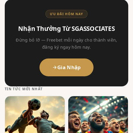
ƯU ĐÃI HÔM NAY
Nhận Thưởng Từ SGASSOCIATES
Đừng bỏ lỡ — Freebet mỗi ngày cho thành viên,
đăng ký ngay hôm nay.
Gia Nhập
TIN TỨC MỚI NHẤT