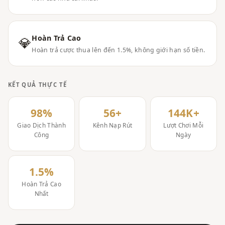
Hoàn Trả Cao
💎
Hoàn trả cược thua lên đến 1.5%, không giới hạn số tiền.
KẾT QUẢ THỰC TẾ
98%
56+
144K+
Giao Dịch Thành
Kênh Nạp Rút
Lượt Chơi Mỗi
Công
Ngày
1.5%
Hoàn Trả Cao
Nhất