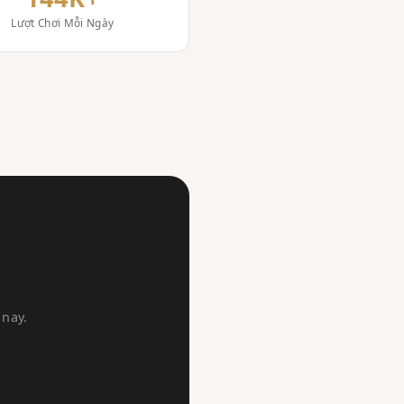
Lượt Chơi Mỗi Ngày
 nay.