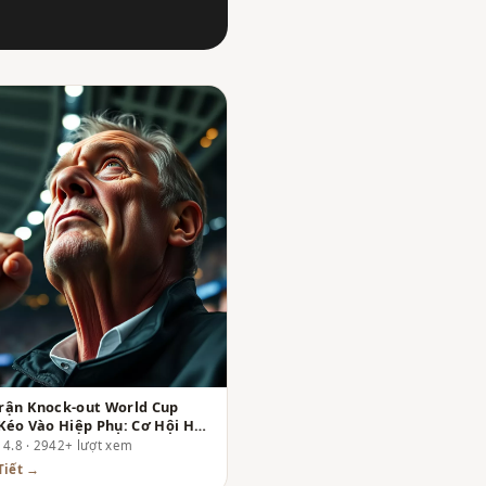
rận Knock-out World Cup
Kéo Vào Hiệp Phụ: Cơ Hội Hay
 Dân Cược?
★
4.8 · 2942+ lượt xem
Tiết →