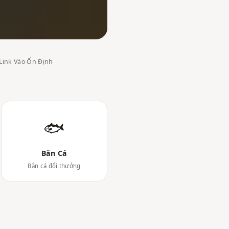
Link Vào Ổn Định
🐟
Bắn Cá
Bắn cá đổi thưởng