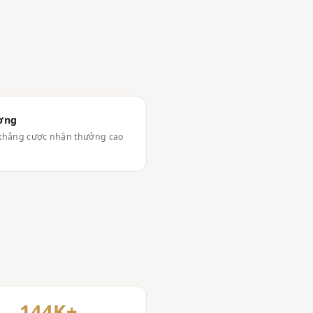
ờng
, thắng cược nhận thưởng cao
144K+