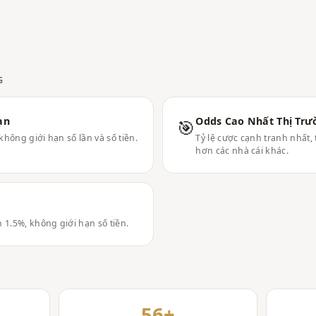
G
ạn
Odds Cao Nhất Thị Trư
🎯
hông giới hạn số lần và số tiền.
Tỷ lệ cược cạnh tranh nhất
hơn các nhà cái khác.
 1.5%, không giới hạn số tiền.
56+