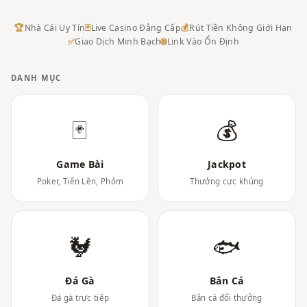
🏆
Nhà Cái Uy Tín
🃏
Live Casino Đẳng Cấp
💰
Rút Tiền Không Giới Hạn
✅
Giao Dịch Minh Bạch
🌐
Link Vào Ổn Định
DANH MỤC
🃏
💰
Game Bài
Jackpot
Poker, Tiến Lên, Phỏm
Thưởng cực khủng
🐓
🐟
Đá Gà
Bắn Cá
Đá gà trực tiếp
Bắn cá đổi thưởng