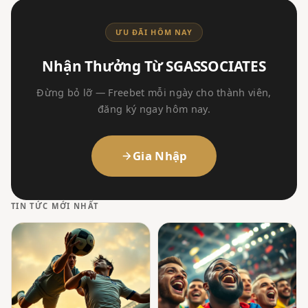
ƯU ĐÃI HÔM NAY
Nhận Thưởng Từ SGASSOCIATES
Đừng bỏ lỡ — Freebet mỗi ngày cho thành viên,
đăng ký ngay hôm nay.
Gia Nhập
TIN TỨC MỚI NHẤT