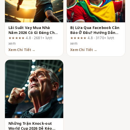
Lãi Suất Vay Mua Nhà
Bị Lừa Qua Facebook Cần
Năm 2026 Có Gì Đáng Chú
Báo Ở Đâu? Hướng Dẫn
Ý? Cơ Hội Cho Người Trẻ
Chi Tiết Để Lấy Lại Quyền
★★★★★
4.8 · 2681+ lượt
★★★★★
4.8 · 3170+ lượt
Sở Hữu Tổ Ấm
Lợi
xem
xem
Xem Chi Tiết →
Xem Chi Tiết →
Những Trận Knock-out
World Cup 2026 Dễ Kéo