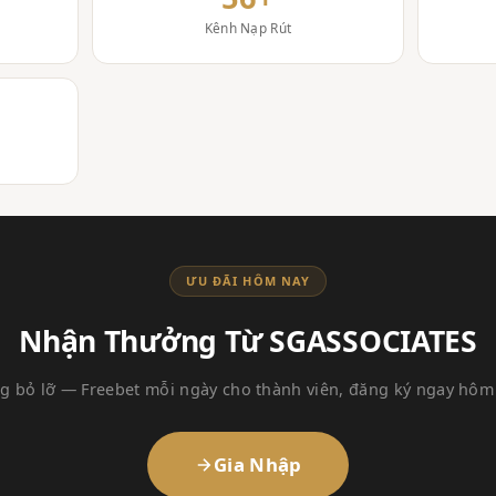
Kênh Nạp Rút
ƯU ĐÃI HÔM NAY
Nhận Thưởng Từ SGASSOCIATES
 bỏ lỡ — Freebet mỗi ngày cho thành viên, đăng ký ngay hôm
Gia Nhập