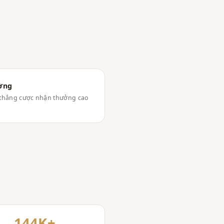
ờng
, thắng cược nhận thưởng cao
144K+