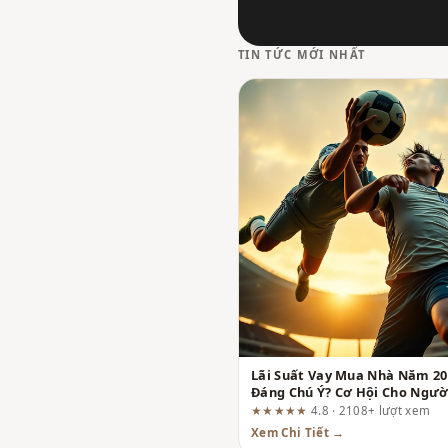
TIN TỨC MỚI NHẤT
Lãi Suất Vay Mua Nhà Năm 20
Đáng Chú Ý? Cơ Hội Cho Người
Hữu Tổ Ấm
★★★★★
4.8 · 2108+ lượt xem
Xem Chi Tiết →