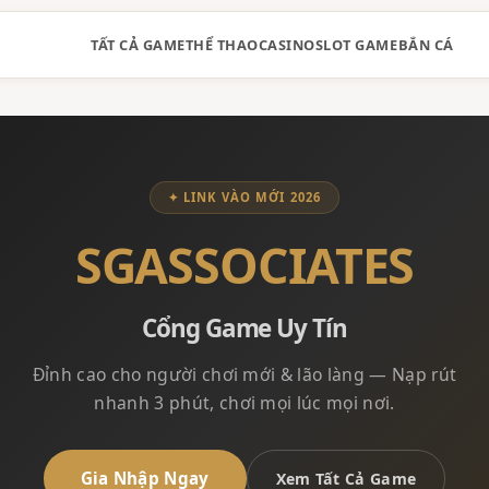
TẤT CẢ GAME
THỂ THAO
CASINO
SLOT GAME
BẮN CÁ
✦ LINK VÀO MỚI 2026
SGASSOCIATES
Cổng Game Uy Tín
Đỉnh cao cho người chơi mới & lão làng — Nạp rút
nhanh 3 phút, chơi mọi lúc mọi nơi.
Gia Nhập Ngay
Xem Tất Cả Game