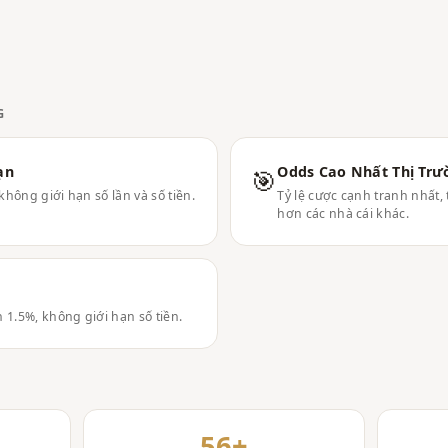
G
ạn
Odds Cao Nhất Thị Trư
🎯
hông giới hạn số lần và số tiền.
Tỷ lệ cược cạnh tranh nhất
hơn các nhà cái khác.
 1.5%, không giới hạn số tiền.
56+