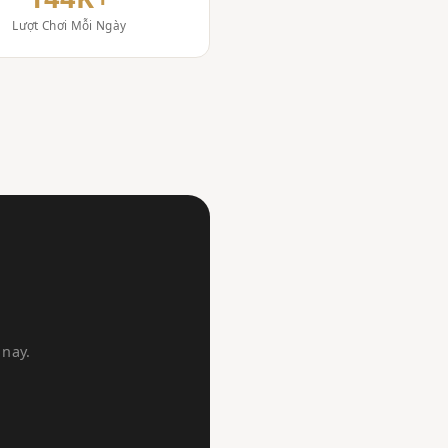
Lượt Chơi Mỗi Ngày
 nay.