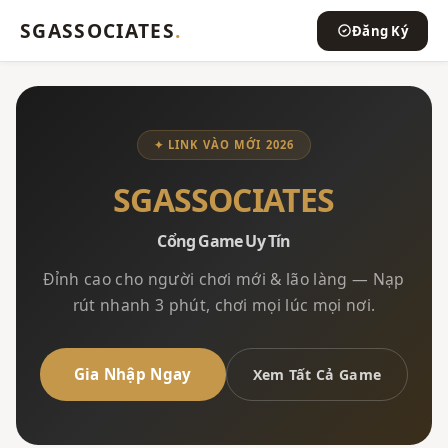
SGASSOCIATES
.
Đăng Ký
✦ LINK VÀO MỚI 2026
SGASSOCIATES
Cổng Game Uy Tín
Đỉnh cao cho người chơi mới & lão làng — Nạp
rút nhanh 3 phút, chơi mọi lúc mọi nơi.
Gia Nhập Ngay
Xem Tất Cả Game