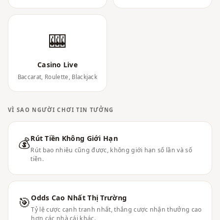
🎰
Casino Live
Baccarat, Roulette, Blackjack
VÌ SAO NGƯỜI CHƠI TIN TƯỞNG
Rút Tiền Không Giới Hạn
💰
Rút bao nhiêu cũng được, không giới hạn số lần và số
tiền.
Odds Cao Nhất Thị Trường
🎯
Tỷ lệ cược cạnh tranh nhất, thắng cược nhận thưởng cao
hơn các nhà cái khác.