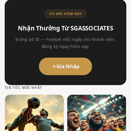
ƯU ĐÃI HÔM NAY
Nhận Thưởng Từ SGASSOCIATES
Đừng bỏ lỡ — Freebet mỗi ngày cho thành viên,
đăng ký ngay hôm nay.
Gia Nhập
TIN TỨC MỚI NHẤT