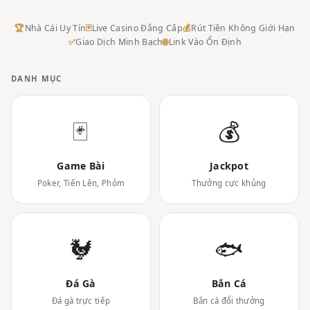
🏆
Nhà Cái Uy Tín
🃏
Live Casino Đẳng Cấp
💰
Rút Tiền Không Giới Hạn
✅
Giao Dịch Minh Bạch
🌐
Link Vào Ổn Định
DANH MỤC
🃏
💰
Game Bài
Jackpot
Poker, Tiến Lên, Phỏm
Thưởng cực khủng
🐓
🐟
Đá Gà
Bắn Cá
Đá gà trực tiếp
Bắn cá đổi thưởng