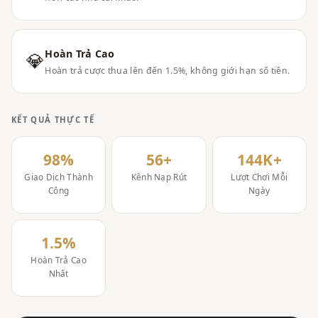
Hoàn Trả Cao
💎
Hoàn trả cược thua lên đến 1.5%, không giới hạn số tiền.
KẾT QUẢ THỰC TẾ
98%
56+
144K+
Giao Dịch Thành
Kênh Nạp Rút
Lượt Chơi Mỗi
Công
Ngày
1.5%
Hoàn Trả Cao
Nhất