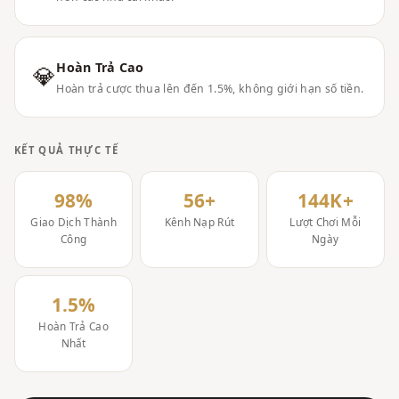
Hoàn Trả Cao
💎
Hoàn trả cược thua lên đến 1.5%, không giới hạn số tiền.
KẾT QUẢ THỰC TẾ
98%
56+
144K+
Giao Dịch Thành
Kênh Nạp Rút
Lượt Chơi Mỗi
Công
Ngày
1.5%
Hoàn Trả Cao
Nhất