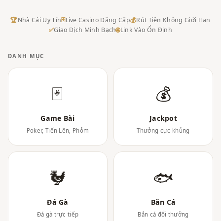
🏆
Nhà Cái Uy Tín
🃏
Live Casino Đẳng Cấp
💰
Rút Tiền Không Giới Hạn
✅
Giao Dịch Minh Bạch
🌐
Link Vào Ổn Định
DANH MỤC
🃏
💰
Game Bài
Jackpot
Poker, Tiến Lên, Phỏm
Thưởng cực khủng
🐓
🐟
Đá Gà
Bắn Cá
Đá gà trực tiếp
Bắn cá đổi thưởng