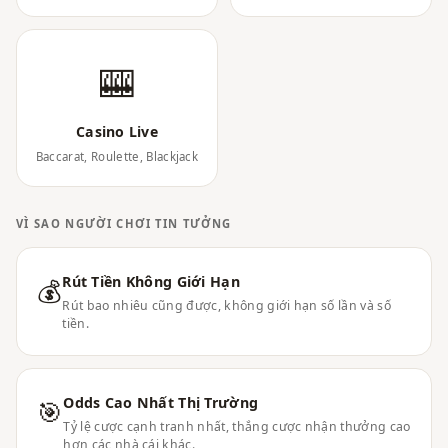
🎰
Casino Live
Baccarat, Roulette, Blackjack
VÌ SAO NGƯỜI CHƠI TIN TƯỞNG
Rút Tiền Không Giới Hạn
💰
Rút bao nhiêu cũng được, không giới hạn số lần và số
tiền.
Odds Cao Nhất Thị Trường
🎯
Tỷ lệ cược cạnh tranh nhất, thắng cược nhận thưởng cao
hơn các nhà cái khác.