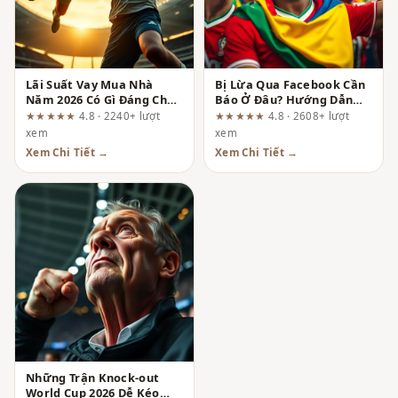
Lãi Suất Vay Mua Nhà
Bị Lừa Qua Facebook Cần
Năm 2026 Có Gì Đáng Chú
Báo Ở Đâu? Hướng Dẫn
Ý? Cơ Hội Cho Người Trẻ
Chi Tiết Để Lấy Lại Quyền
★★★★★
4.8 · 2240+ lượt
★★★★★
4.8 · 2608+ lượt
Sở Hữu Tổ Ấm
Lợi
xem
xem
Xem Chi Tiết →
Xem Chi Tiết →
Những Trận Knock-out
World Cup 2026 Dễ Kéo