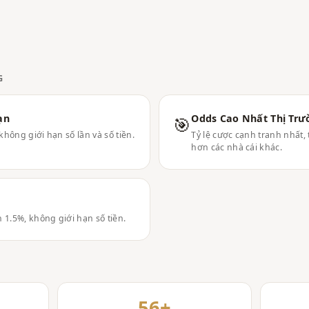
G
ạn
Odds Cao Nhất Thị Trư
🎯
hông giới hạn số lần và số tiền.
Tỷ lệ cược cạnh tranh nhất
hơn các nhà cái khác.
 1.5%, không giới hạn số tiền.
56+