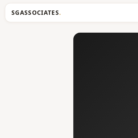
SGASSOCIATES
.