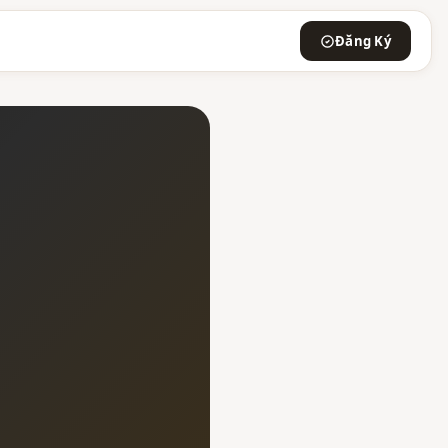
Đăng Ký