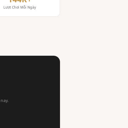
Lượt Chơi Mỗi Ngày
 nay.