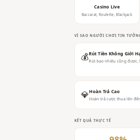
Casino Live
Baccarat, Roulette, Blackjack
VÌ SAO NGƯỜI CHƠI TIN TƯỞN
Rút Tiền Không Giới H
💰
Rút bao nhiêu cũng được, k
Hoàn Trả Cao
💎
Hoàn trả cược thua lên đến
KẾT QUẢ THỰC TẾ
98%