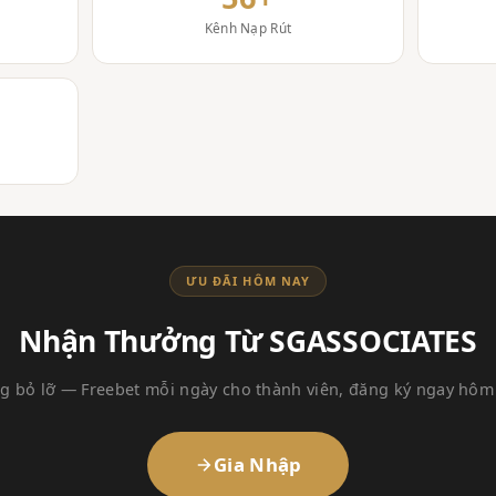
Kênh Nạp Rút
ƯU ĐÃI HÔM NAY
Nhận Thưởng Từ SGASSOCIATES
 bỏ lỡ — Freebet mỗi ngày cho thành viên, đăng ký ngay hôm
Gia Nhập