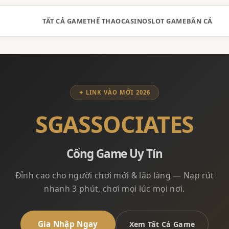
TẤT CẢ GAME
THỂ THAO
CASINO
SLOT GAME
BẮN CÁ
✦ LINK VÀO MỚI 2026
SGASSOCIATES
Cổng Game Uy Tín
Đỉnh cao cho người chơi mới & lão làng — Nạp rút
nhanh 3 phút, chơi mọi lúc mọi nơi.
Gia Nhập Ngay
Xem Tất Cả Game