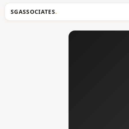
SGASSOCIATES
.