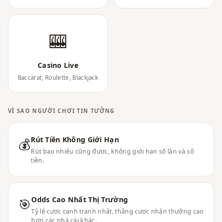
🎰
Casino Live
Baccarat, Roulette, Blackjack
VÌ SAO NGƯỜI CHƠI TIN TƯỞNG
Rút Tiền Không Giới Hạn
💰
Rút bao nhiêu cũng được, không giới hạn số lần và số
tiền.
Odds Cao Nhất Thị Trường
🎯
Tỷ lệ cược cạnh tranh nhất, thắng cược nhận thưởng cao
hơn các nhà cái khác.