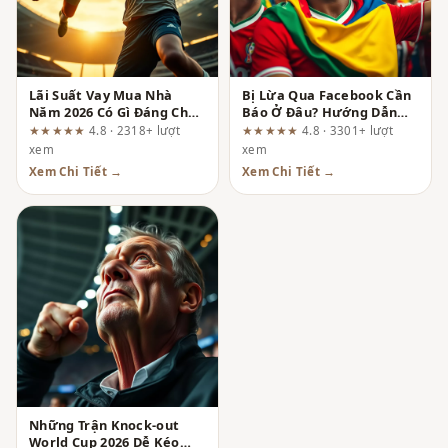
Lãi Suất Vay Mua Nhà
Bị Lừa Qua Facebook Cần
Năm 2026 Có Gì Đáng Chú
Báo Ở Đâu? Hướng Dẫn
Ý? Cơ Hội Cho Người Trẻ
Chi Tiết Để Lấy Lại Quyền
★★★★★
4.8 · 2318+ lượt
★★★★★
4.8 · 3301+ lượt
Sở Hữu Tổ Ấm
Lợi
xem
xem
Xem Chi Tiết →
Xem Chi Tiết →
Những Trận Knock-out
World Cup 2026 Dễ Kéo