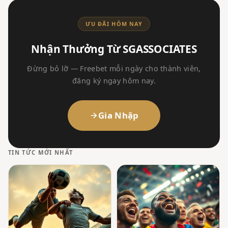
ƯU ĐÃI HÔM NAY
Nhận Thưởng Từ SGASSOCIATES
Đừng bỏ lỡ — Freebet mỗi ngày cho thành viên,
đăng ký ngay hôm nay.
Gia Nhập
TIN TỨC MỚI NHẤT