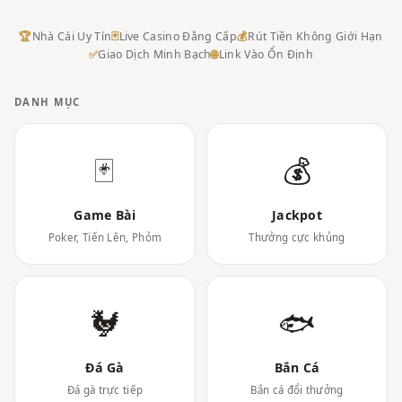
🏆
Nhà Cái Uy Tín
🃏
Live Casino Đẳng Cấp
💰
Rút Tiền Không Giới Hạn
✅
Giao Dịch Minh Bạch
🌐
Link Vào Ổn Định
DANH MỤC
🃏
💰
Game Bài
Jackpot
Poker, Tiến Lên, Phỏm
Thưởng cực khủng
🐓
🐟
Đá Gà
Bắn Cá
Đá gà trực tiếp
Bắn cá đổi thưởng