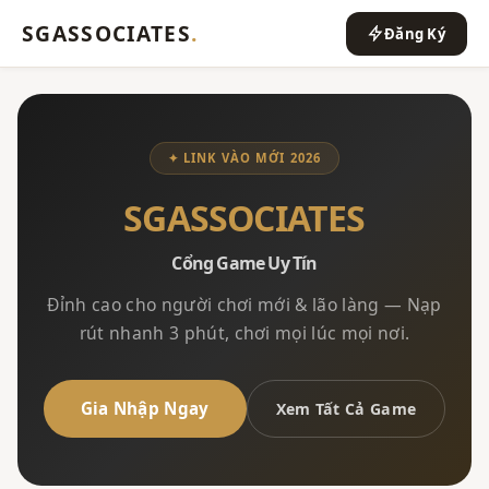
SGASSOCIATES
.
Đăng Ký
✦ LINK VÀO MỚI 2026
SGASSOCIATES
Cổng Game Uy Tín
Đỉnh cao cho người chơi mới & lão làng — Nạp
rút nhanh 3 phút, chơi mọi lúc mọi nơi.
Gia Nhập Ngay
Xem Tất Cả Game