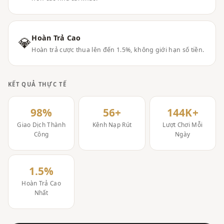
Hoàn Trả Cao
💎
Hoàn trả cược thua lên đến 1.5%, không giới hạn số tiền.
KẾT QUẢ THỰC TẾ
98%
56+
144K+
Giao Dịch Thành
Kênh Nạp Rút
Lượt Chơi Mỗi
Công
Ngày
1.5%
Hoàn Trả Cao
Nhất