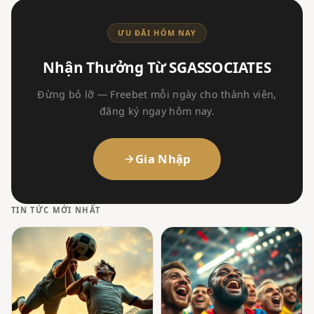
ƯU ĐÃI HÔM NAY
Nhận Thưởng Từ SGASSOCIATES
Đừng bỏ lỡ — Freebet mỗi ngày cho thành viên,
đăng ký ngay hôm nay.
Gia Nhập
TIN TỨC MỚI NHẤT