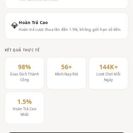
Hoàn Trả Cao
💎
Hoàn trả cược thua lên đến 1.5%, không giới hạn số tiền.
KẾT QUẢ THỰC TẾ
98%
56+
144K+
Giao Dịch Thành
Kênh Nạp Rút
Lượt Chơi Mỗi
Công
Ngày
1.5%
Hoàn Trả Cao
Nhất