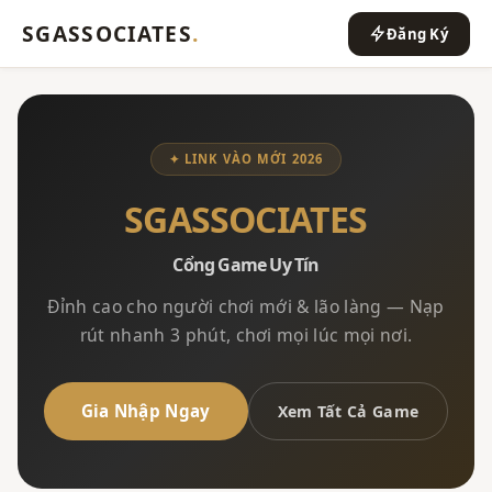
SGASSOCIATES
.
Đăng Ký
✦ LINK VÀO MỚI 2026
SGASSOCIATES
Cổng Game Uy Tín
Đỉnh cao cho người chơi mới & lão làng — Nạp
rút nhanh 3 phút, chơi mọi lúc mọi nơi.
Gia Nhập Ngay
Xem Tất Cả Game