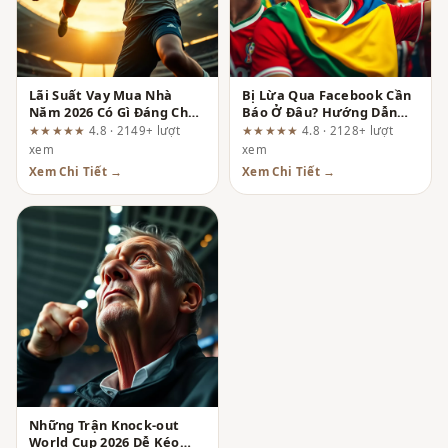
Lãi Suất Vay Mua Nhà
Bị Lừa Qua Facebook Cần
Năm 2026 Có Gì Đáng Chú
Báo Ở Đâu? Hướng Dẫn
Ý? Cơ Hội Cho Người Trẻ
Chi Tiết Để Lấy Lại Quyền
★★★★★
4.8 · 2149+ lượt
★★★★★
4.8 · 2128+ lượt
Sở Hữu Tổ Ấm
Lợi
xem
xem
Xem Chi Tiết →
Xem Chi Tiết →
Những Trận Knock-out
World Cup 2026 Dễ Kéo