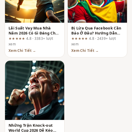
Lãi Suất Vay Mua Nhà
Bị Lừa Qua Facebook Cần
Năm 2026 Có Gì Đáng Chú
Báo Ở Đâu? Hướng Dẫn
Ý? Cơ Hội Cho Người Trẻ
Chi Tiết Để Lấy Lại Quyền
★★★★★
4.8 · 3383+ lượt
★★★★★
4.8 · 2439+ lượt
Sở Hữu Tổ Ấm
Lợi
xem
xem
Xem Chi Tiết →
Xem Chi Tiết →
Những Trận Knock-out
World Cup 2026 Dễ Kéo