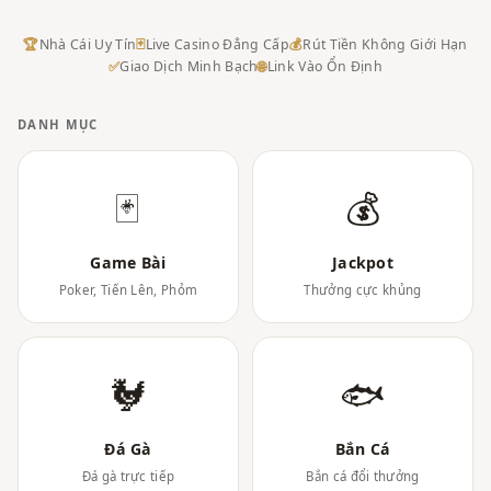
🏆
Nhà Cái Uy Tín
🃏
Live Casino Đẳng Cấp
💰
Rút Tiền Không Giới Hạn
✅
Giao Dịch Minh Bạch
🌐
Link Vào Ổn Định
DANH MỤC
🃏
💰
Game Bài
Jackpot
Poker, Tiến Lên, Phỏm
Thưởng cực khủng
🐓
🐟
Đá Gà
Bắn Cá
Đá gà trực tiếp
Bắn cá đổi thưởng