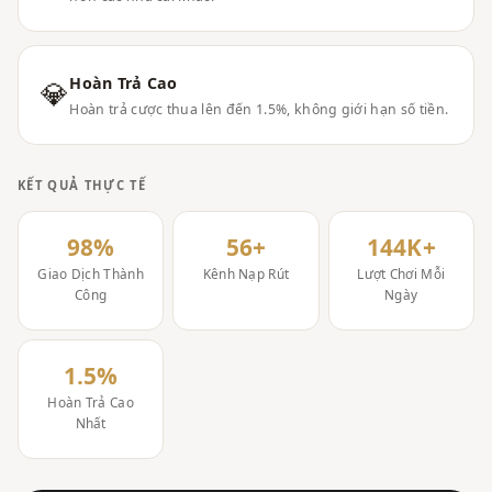
Hoàn Trả Cao
💎
Hoàn trả cược thua lên đến 1.5%, không giới hạn số tiền.
KẾT QUẢ THỰC TẾ
98%
56+
144K+
Giao Dịch Thành
Kênh Nạp Rút
Lượt Chơi Mỗi
Công
Ngày
1.5%
Hoàn Trả Cao
Nhất