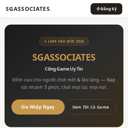
SGASSOCIATES
.
Đăng Ký
✦ LINK VÀO MỚI 2026
SGASSOCIATES
Cổng Game Uy Tín
Đỉnh cao cho người chơi mới & lão làng — Nạp
rút nhanh 3 phút, chơi mọi lúc mọi nơi.
Gia Nhập Ngay
Xem Tất Cả Game