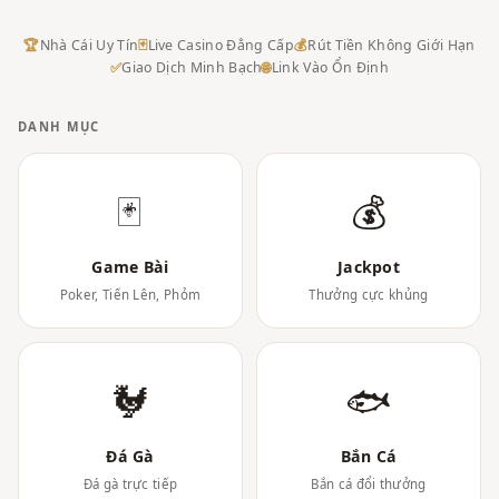
🏆
Nhà Cái Uy Tín
🃏
Live Casino Đẳng Cấp
💰
Rút Tiền Không Giới Hạn
✅
Giao Dịch Minh Bạch
🌐
Link Vào Ổn Định
DANH MỤC
🃏
💰
Game Bài
Jackpot
Poker, Tiến Lên, Phỏm
Thưởng cực khủng
🐓
🐟
Đá Gà
Bắn Cá
Đá gà trực tiếp
Bắn cá đổi thưởng