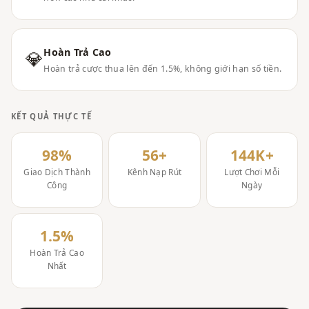
Hoàn Trả Cao
💎
Hoàn trả cược thua lên đến 1.5%, không giới hạn số tiền.
KẾT QUẢ THỰC TẾ
98%
56+
144K+
Giao Dịch Thành
Kênh Nạp Rút
Lượt Chơi Mỗi
Công
Ngày
1.5%
Hoàn Trả Cao
Nhất