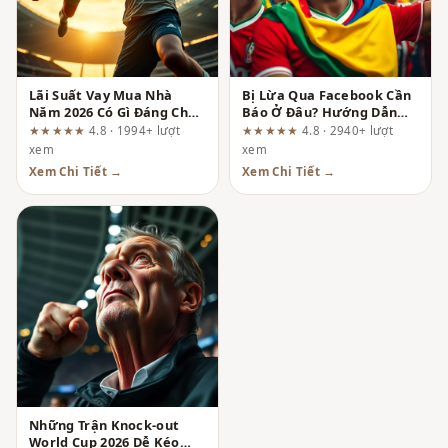
Lãi Suất Vay Mua Nhà
Bị Lừa Qua Facebook Cần
Năm 2026 Có Gì Đáng Chú
Báo Ở Đâu? Hướng Dẫn
Ý? Cơ Hội Cho Người Trẻ
Chi Tiết Để Lấy Lại Quyền
★★★★★
4.8 · 1994+ lượt
★★★★★
4.8 · 2940+ lượt
Sở Hữu Tổ Ấm
Lợi
xem
xem
Xem Chi Tiết →
Xem Chi Tiết →
Những Trận Knock-out
World Cup 2026 Dễ Kéo