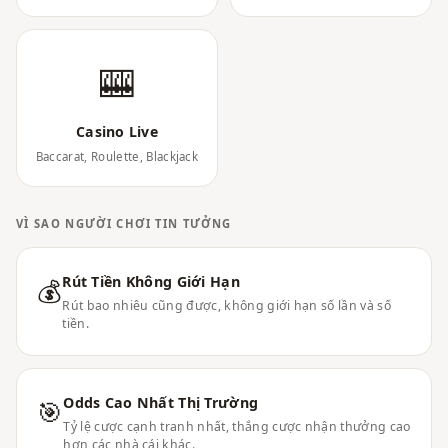
🎰
Casino Live
Baccarat, Roulette, Blackjack
VÌ SAO NGƯỜI CHƠI TIN TƯỞNG
Rút Tiền Không Giới Hạn
💰
Rút bao nhiêu cũng được, không giới hạn số lần và số
tiền.
Odds Cao Nhất Thị Trường
🎯
Tỷ lệ cược cạnh tranh nhất, thắng cược nhận thưởng cao
hơn các nhà cái khác.