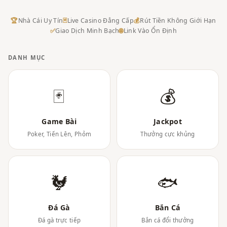
🏆
Nhà Cái Uy Tín
🃏
Live Casino Đẳng Cấp
💰
Rút Tiền Không Giới Hạn
✅
Giao Dịch Minh Bạch
🌐
Link Vào Ổn Định
DANH MỤC
🃏
💰
Game Bài
Jackpot
Poker, Tiến Lên, Phỏm
Thưởng cực khủng
🐓
🐟
Đá Gà
Bắn Cá
Đá gà trực tiếp
Bắn cá đổi thưởng