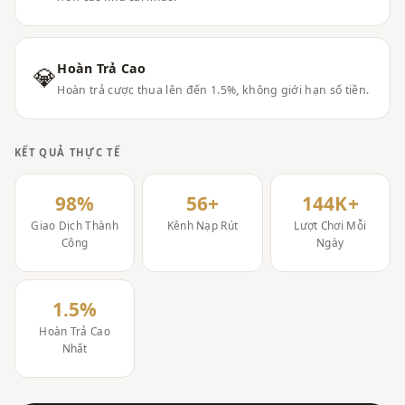
Hoàn Trả Cao
💎
Hoàn trả cược thua lên đến 1.5%, không giới hạn số tiền.
KẾT QUẢ THỰC TẾ
98%
56+
144K+
Giao Dịch Thành
Kênh Nạp Rút
Lượt Chơi Mỗi
Công
Ngày
1.5%
Hoàn Trả Cao
Nhất