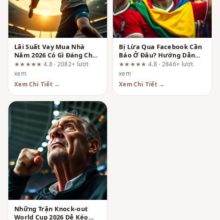
Lãi Suất Vay Mua Nhà
Bị Lừa Qua Facebook Cần
Năm 2026 Có Gì Đáng Chú
Báo Ở Đâu? Hướng Dẫn
Ý? Cơ Hội Cho Người Trẻ
Chi Tiết Để Lấy Lại Quyền
★★★★★
4.8 · 2082+ lượt
★★★★★
4.8 · 2846+ lượt
Sở Hữu Tổ Ấm
Lợi
xem
xem
Xem Chi Tiết →
Xem Chi Tiết →
Những Trận Knock-out
World Cup 2026 Dễ Kéo