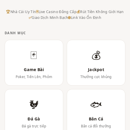
🏆
Nhà Cái Uy Tín
🃏
Live Casino Đẳng Cấp
💰
Rút Tiền Không Giới Hạn
✅
Giao Dịch Minh Bạch
🌐
Link Vào Ổn Định
DANH MỤC
🃏
💰
Game Bài
Jackpot
Poker, Tiến Lên, Phỏm
Thưởng cực khủng
🐓
🐟
Đá Gà
Bắn Cá
Đá gà trực tiếp
Bắn cá đổi thưởng