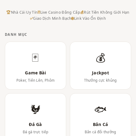
🏆
Nhà Cái Uy Tín
🃏
Live Casino Đẳng Cấp
💰
Rút Tiền Không Giới Hạn
✅
Giao Dịch Minh Bạch
🌐
Link Vào Ổn Định
DANH MỤC
🃏
💰
Game Bài
Jackpot
Poker, Tiến Lên, Phỏm
Thưởng cực khủng
🐓
🐟
Đá Gà
Bắn Cá
Đá gà trực tiếp
Bắn cá đổi thưởng