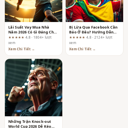
Lãi Suất Vay Mua Nhà
Bị Lừa Qua Facebook Cần
Năm 2026 Có Gì Đáng Chú
Báo Ở Đâu? Hướng Dẫn
Ý? Cơ Hội Cho Người Trẻ
Chi Tiết Để Lấy Lại Quyền
★★★★★
4.8 · 1804+ lượt
★★★★★
4.8 · 2124+ lượt
Sở Hữu Tổ Ấm
Lợi
xem
xem
Xem Chi Tiết →
Xem Chi Tiết →
Những Trận Knock-out
World Cup 2026 Dễ Kéo