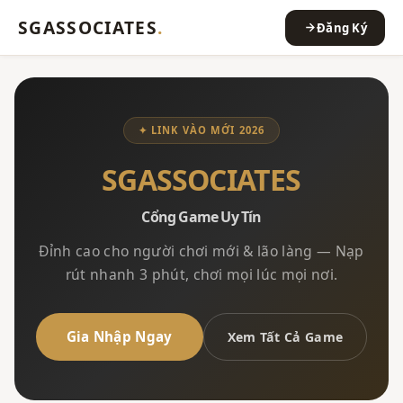
SGASSOCIATES
.
Đăng Ký
✦ LINK VÀO MỚI 2026
SGASSOCIATES
Cổng Game Uy Tín
Đỉnh cao cho người chơi mới & lão làng — Nạp
rút nhanh 3 phút, chơi mọi lúc mọi nơi.
Gia Nhập Ngay
Xem Tất Cả Game