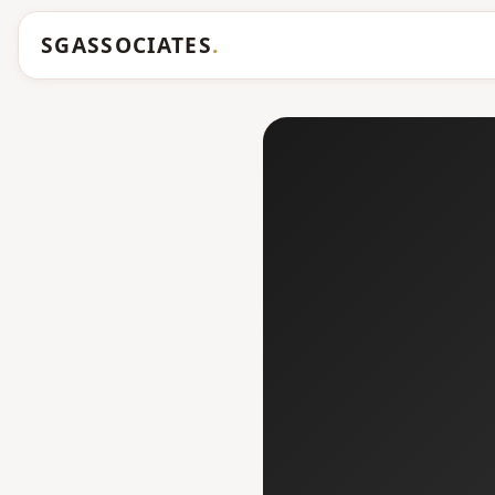
SGASSOCIATES
.