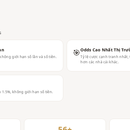
G
ạn
Odds Cao Nhất Thị Trư
🎯
hông giới hạn số lần và số tiền.
Tỷ lệ cược cạnh tranh nhất
hơn các nhà cái khác.
 1.5%, không giới hạn số tiền.
56+