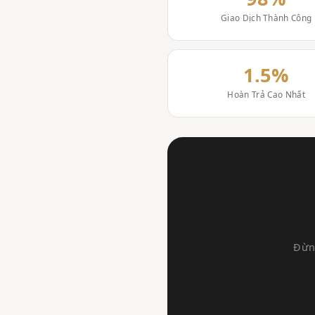
Giao Dịch Thành Công
1.5%
Hoàn Trả Cao Nhất
Đừng