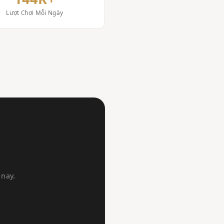
Lượt Chơi Mỗi Ngày
 nay.