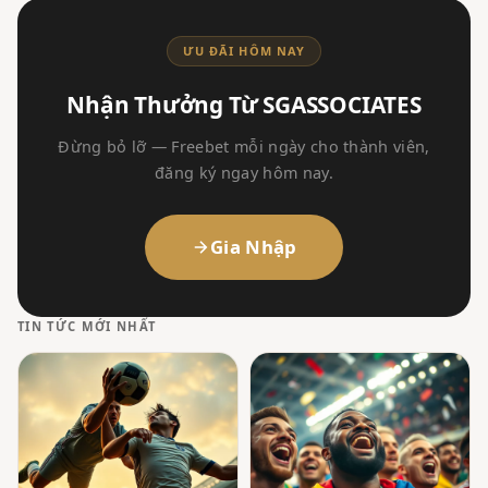
ƯU ĐÃI HÔM NAY
Nhận Thưởng Từ SGASSOCIATES
Đừng bỏ lỡ — Freebet mỗi ngày cho thành viên,
đăng ký ngay hôm nay.
Gia Nhập
TIN TỨC MỚI NHẤT