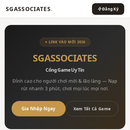
SGASSOCIATES
.
Đăng Ký
✦ LINK VÀO MỚI 2026
SGASSOCIATES
Cổng Game Uy Tín
Đỉnh cao cho người chơi mới & lão làng — Nạp
rút nhanh 3 phút, chơi mọi lúc mọi nơi.
Gia Nhập Ngay
Xem Tất Cả Game