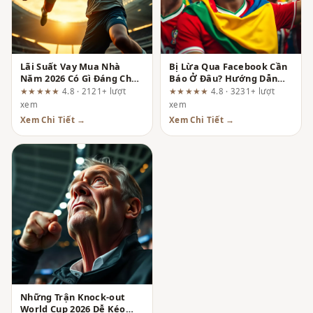
Lãi Suất Vay Mua Nhà
Bị Lừa Qua Facebook Cần
Năm 2026 Có Gì Đáng Chú
Báo Ở Đâu? Hướng Dẫn
Ý? Cơ Hội Cho Người Trẻ
Chi Tiết Để Lấy Lại Quyền
★★★★★
4.8 · 2121+ lượt
★★★★★
4.8 · 3231+ lượt
Sở Hữu Tổ Ấm
Lợi
xem
xem
Xem Chi Tiết →
Xem Chi Tiết →
Những Trận Knock-out
World Cup 2026 Dễ Kéo