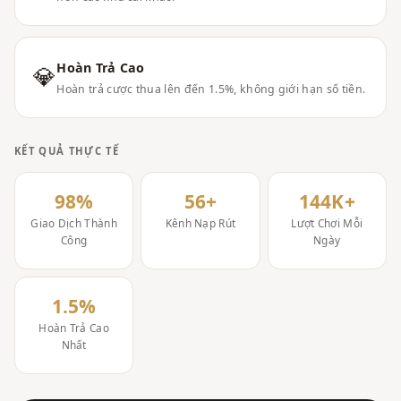
Hoàn Trả Cao
💎
Hoàn trả cược thua lên đến 1.5%, không giới hạn số tiền.
KẾT QUẢ THỰC TẾ
98%
56+
144K+
Giao Dịch Thành
Kênh Nạp Rút
Lượt Chơi Mỗi
Công
Ngày
1.5%
Hoàn Trả Cao
Nhất