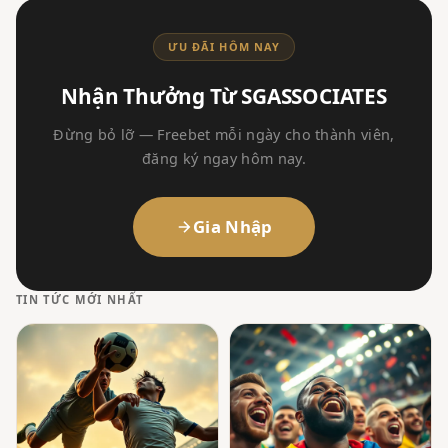
ƯU ĐÃI HÔM NAY
Nhận Thưởng Từ SGASSOCIATES
Đừng bỏ lỡ — Freebet mỗi ngày cho thành viên,
đăng ký ngay hôm nay.
Gia Nhập
TIN TỨC MỚI NHẤT