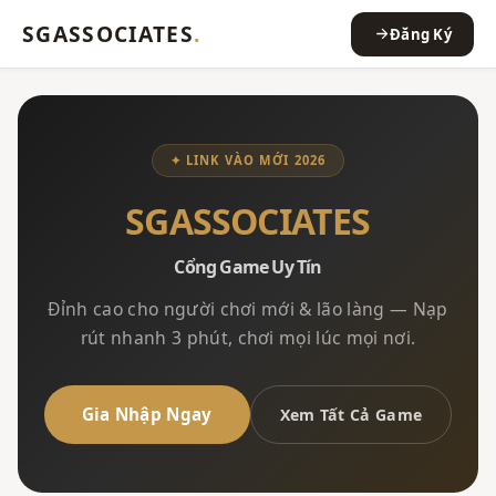
SGASSOCIATES
.
Đăng Ký
✦ LINK VÀO MỚI 2026
SGASSOCIATES
Cổng Game Uy Tín
Đỉnh cao cho người chơi mới & lão làng — Nạp
rút nhanh 3 phút, chơi mọi lúc mọi nơi.
Gia Nhập Ngay
Xem Tất Cả Game