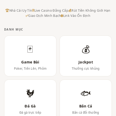
🏆
Nhà Cái Uy Tín
🃏
Live Casino Đẳng Cấp
💰
Rút Tiền Không Giới Hạn
✅
Giao Dịch Minh Bạch
🌐
Link Vào Ổn Định
DANH MỤC
🃏
💰
Game Bài
Jackpot
Poker, Tiến Lên, Phỏm
Thưởng cực khủng
🐓
🐟
Đá Gà
Bắn Cá
Đá gà trực tiếp
Bắn cá đổi thưởng