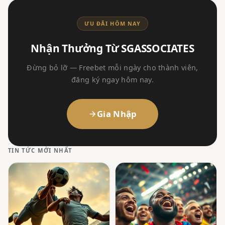
ƯU ĐÃI HÔM NAY
Nhận Thưởng Từ SGASSOCIATES
Đừng bỏ lỡ — Freebet mỗi ngày cho thành viên,
đăng ký ngay hôm nay.
Gia Nhập
TIN TỨC MỚI NHẤT