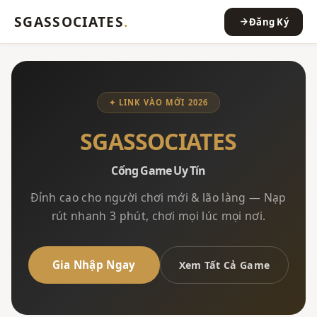
SGASSOCIATES
.
Đăng Ký
✦ LINK VÀO MỚI 2026
SGASSOCIATES
Cổng Game Uy Tín
Đỉnh cao cho người chơi mới & lão làng — Nạp
rút nhanh 3 phút, chơi mọi lúc mọi nơi.
Gia Nhập Ngay
Xem Tất Cả Game