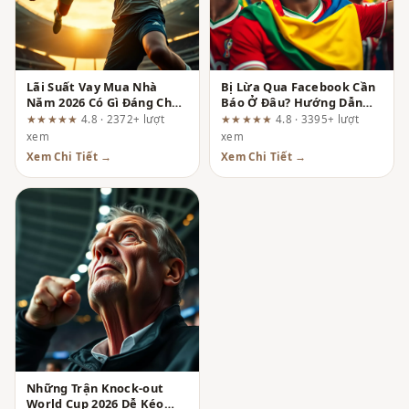
Lãi Suất Vay Mua Nhà
Bị Lừa Qua Facebook Cần
Năm 2026 Có Gì Đáng Chú
Báo Ở Đâu? Hướng Dẫn
Ý? Cơ Hội Cho Người Trẻ
Chi Tiết Để Lấy Lại Quyền
★★★★★
4.8 · 2372+ lượt
★★★★★
4.8 · 3395+ lượt
Sở Hữu Tổ Ấm
Lợi
xem
xem
Xem Chi Tiết →
Xem Chi Tiết →
Những Trận Knock-out
World Cup 2026 Dễ Kéo