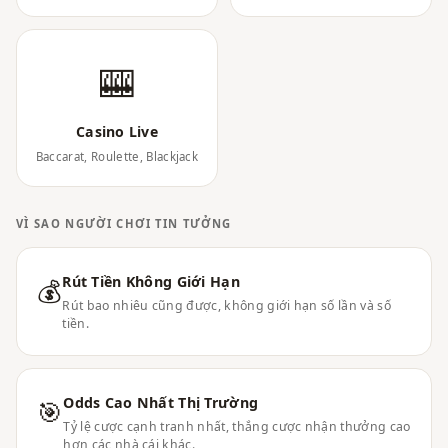
🎰
Casino Live
Baccarat, Roulette, Blackjack
VÌ SAO NGƯỜI CHƠI TIN TƯỞNG
Rút Tiền Không Giới Hạn
💰
Rút bao nhiêu cũng được, không giới hạn số lần và số
tiền.
Odds Cao Nhất Thị Trường
🎯
Tỷ lệ cược cạnh tranh nhất, thắng cược nhận thưởng cao
hơn các nhà cái khác.