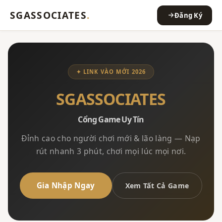
SGASSOCIATES
.
Đăng Ký
✦ LINK VÀO MỚI 2026
SGASSOCIATES
Cổng Game Uy Tín
Đỉnh cao cho người chơi mới & lão làng — Nạp
rút nhanh 3 phút, chơi mọi lúc mọi nơi.
Gia Nhập Ngay
Xem Tất Cả Game