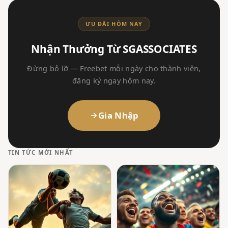
ƯU ĐÃI HÔM NAY
Nhận Thưởng Từ SGASSOCIATES
Đừng bỏ lỡ — Freebet mỗi ngày cho thành viên,
đăng ký ngay hôm nay.
Gia Nhập
TIN TỨC MỚI NHẤT