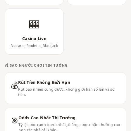
🎰
Casino Live
Baccarat, Roulette, Blackjack
VÌ SAO NGƯỜI CHƠI TIN TƯỞNG
Rút Tiền Không Giới Hạn
💰
Rút bao nhiêu cũng được, không giới hạn số lần và số
tiền.
Odds Cao Nhất Thị Trường
🎯
Tỷ lệ cược cạnh tranh nhất, thắng cược nhận thưởng cao
hơn các nhà cái khác.