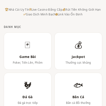
🏆
Nhà Cái Uy Tín
🃏
Live Casino Đẳng Cấp
💰
Rút Tiền Không Giới Hạn
✅
Giao Dịch Minh Bạch
🌐
Link Vào Ổn Định
DANH MỤC
🃏
💰
Game Bài
Jackpot
Poker, Tiến Lên, Phỏm
Thưởng cực khủng
🐓
🐟
Đá Gà
Bắn Cá
Đá gà trực tiếp
Bắn cá đổi thưởng