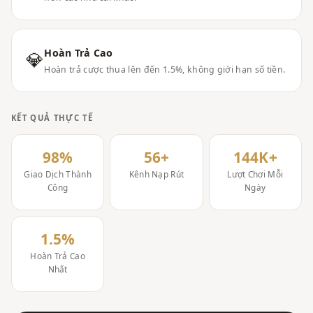
Hoàn Trả Cao
💎
Hoàn trả cược thua lên đến 1.5%, không giới hạn số tiền.
KẾT QUẢ THỰC TẾ
98%
56+
144K+
Giao Dịch Thành
Kênh Nạp Rút
Lượt Chơi Mỗi
Công
Ngày
1.5%
Hoàn Trả Cao
Nhất