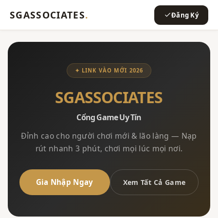
SGASSOCIATES
.
Đăng Ký
✦ LINK VÀO MỚI 2026
SGASSOCIATES
Cổng Game Uy Tín
Đỉnh cao cho người chơi mới & lão làng — Nạp
rút nhanh 3 phút, chơi mọi lúc mọi nơi.
Gia Nhập Ngay
Xem Tất Cả Game