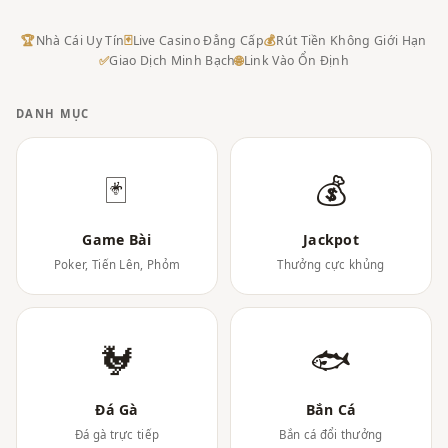
🏆
Nhà Cái Uy Tín
🃏
Live Casino Đẳng Cấp
💰
Rút Tiền Không Giới Hạn
✅
Giao Dịch Minh Bạch
🌐
Link Vào Ổn Định
DANH MỤC
🃏
💰
Game Bài
Jackpot
Poker, Tiến Lên, Phỏm
Thưởng cực khủng
🐓
🐟
Đá Gà
Bắn Cá
Đá gà trực tiếp
Bắn cá đổi thưởng