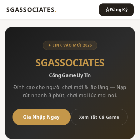
SGASSOCIATES
.
Đăng Ký
✦ LINK VÀO MỚI 2026
SGASSOCIATES
Cổng Game Uy Tín
Đỉnh cao cho người chơi mới & lão làng — Nạp
rút nhanh 3 phút, chơi mọi lúc mọi nơi.
Gia Nhập Ngay
Xem Tất Cả Game