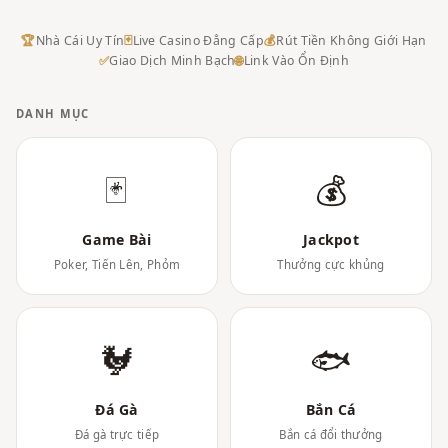
🏆
Nhà Cái Uy Tín
🃏
Live Casino Đẳng Cấp
💰
Rút Tiền Không Giới Hạn
✅
Giao Dịch Minh Bạch
🌐
Link Vào Ổn Định
DANH MỤC
🃏
💰
Game Bài
Jackpot
Poker, Tiến Lên, Phỏm
Thưởng cực khủng
🐓
🐟
Đá Gà
Bắn Cá
Đá gà trực tiếp
Bắn cá đổi thưởng