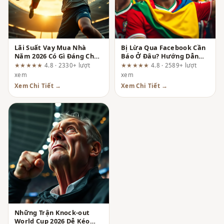
Lãi Suất Vay Mua Nhà
Bị Lừa Qua Facebook Cần
Năm 2026 Có Gì Đáng Chú
Báo Ở Đâu? Hướng Dẫn
Ý? Cơ Hội Cho Người Trẻ
Chi Tiết Để Lấy Lại Quyền
★★★★★
4.8 · 2330+ lượt
★★★★★
4.8 · 2589+ lượt
Sở Hữu Tổ Ấm
Lợi
xem
xem
Xem Chi Tiết →
Xem Chi Tiết →
Những Trận Knock-out
World Cup 2026 Dễ Kéo