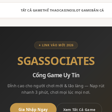
TẤT CẢ GAME
THỂ THAO
CASINO
SLOT GAME
BẮN CÁ
✦ LINK VÀO MỚI 2026
SGASSOCIATES
Cổng Game Uy Tín
Đỉnh cao cho người chơi mới & lão làng — Nạp rút
nhanh 3 phút, chơi mọi lúc mọi nơi.
Gia Nhập Ngay
Xem Tất Cả Game