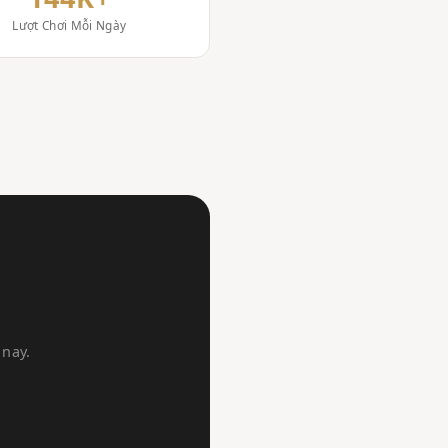
Lượt Chơi Mỗi Ngày
 nay.