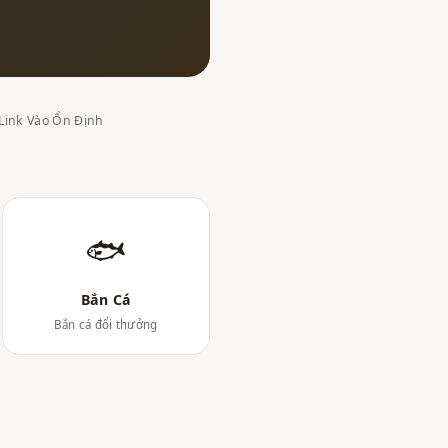
Link Vào Ổn Định
🐟
Bắn Cá
Bắn cá đổi thưởng