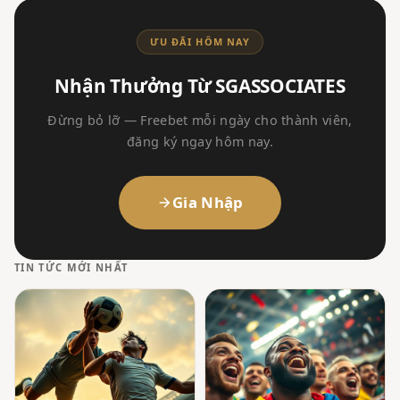
ƯU ĐÃI HÔM NAY
Nhận Thưởng Từ SGASSOCIATES
Đừng bỏ lỡ — Freebet mỗi ngày cho thành viên,
đăng ký ngay hôm nay.
Gia Nhập
TIN TỨC MỚI NHẤT