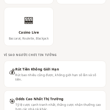
🎰
Casino Live
Baccarat, Roulette, Blackjack
VÌ SAO NGƯỜI CHƠI TIN TƯỞNG
Rút Tiền Không Giới Hạn
💰
Rút bao nhiêu cũng được, không giới hạn số lần và số
tiền.
Odds Cao Nhất Thị Trường
🎯
Tỷ lệ cược cạnh tranh nhất, thắng cược nhận thưởng cao
hơn các nhà cái khác.