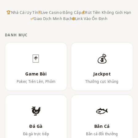
🏆
Nhà Cái Uy Tín
🃏
Live Casino Đẳng Cấp
💰
Rút Tiền Không Giới Hạn
✅
Giao Dịch Minh Bạch
🌐
Link Vào Ổn Định
DANH MỤC
🃏
💰
Game Bài
Jackpot
Poker, Tiến Lên, Phỏm
Thưởng cực khủng
🐓
🐟
Đá Gà
Bắn Cá
Đá gà trực tiếp
Bắn cá đổi thưởng