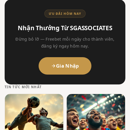
ƯU ĐÃI HÔM NAY
Nhận Thưởng Từ SGASSOCIATES
Đừng bỏ lỡ — Freebet mỗi ngày cho thành viên,
đăng ký ngay hôm nay.
Gia Nhập
TIN TỨC MỚI NHẤT