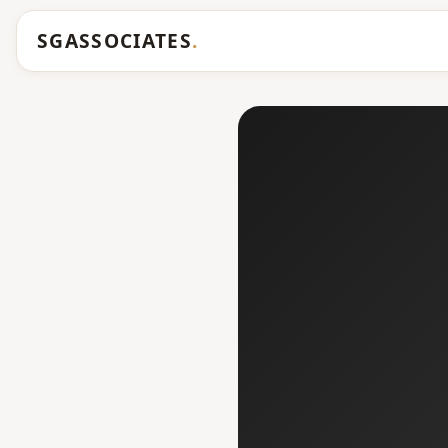
SGASSOCIATES
.