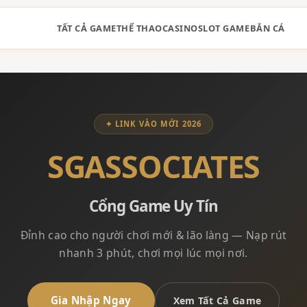
TẤT CẢ GAME
THỂ THAO
CASINO
SLOT GAME
BẮN CÁ
✦ LINK VÀO MỚI 2026
SGASSOCIATES
Cổng Game Uy Tín
Đỉnh cao cho người chơi mới & lão làng — Nạp rút
nhanh 3 phút, chơi mọi lúc mọi nơi.
Gia Nhập Ngay
Xem Tất Cả Game