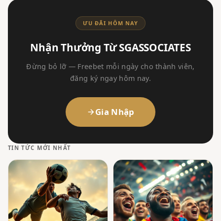
ƯU ĐÃI HÔM NAY
Nhận Thưởng Từ SGASSOCIATES
Đừng bỏ lỡ — Freebet mỗi ngày cho thành viên,
đăng ký ngay hôm nay.
Gia Nhập
TIN TỨC MỚI NHẤT