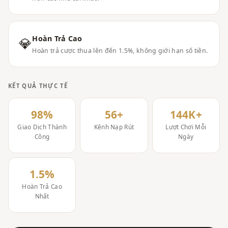
Hoàn Trả Cao
💎
Hoàn trả cược thua lên đến 1.5%, không giới hạn số tiền.
KẾT QUẢ THỰC TẾ
98%
56+
144K+
Giao Dịch Thành
Kênh Nạp Rút
Lượt Chơi Mỗi
Công
Ngày
1.5%
Hoàn Trả Cao
Nhất