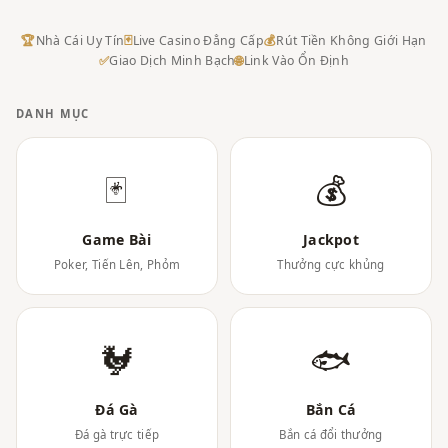
🏆
Nhà Cái Uy Tín
🃏
Live Casino Đẳng Cấp
💰
Rút Tiền Không Giới Hạn
✅
Giao Dịch Minh Bạch
🌐
Link Vào Ổn Định
DANH MỤC
🃏
💰
Game Bài
Jackpot
Poker, Tiến Lên, Phỏm
Thưởng cực khủng
🐓
🐟
Đá Gà
Bắn Cá
Đá gà trực tiếp
Bắn cá đổi thưởng