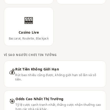
🎰
Casino Live
Baccarat, Roulette, Blackjack
VÌ SAO NGƯỜI CHƠI TIN TƯỞNG
Rút Tiền Không Giới Hạn
💰
Rút bao nhiêu cũng được, không giới hạn số lần và số
tiền.
Odds Cao Nhất Thị Trường
🎯
Tỷ lệ cược cạnh tranh nhất, thắng cược nhận thưởng cao
hơn các nhà cái khác.