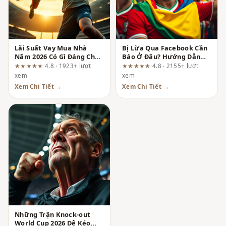
Lãi Suất Vay Mua Nhà
Bị Lừa Qua Facebook Cần
Năm 2026 Có Gì Đáng Chú
Báo Ở Đâu? Hướng Dẫn
Ý? Cơ Hội Cho Người Trẻ
Chi Tiết Để Lấy Lại Quyền
★★★★★
4.8 · 1923+ lượt
★★★★★
4.8 · 2155+ lượt
Sở Hữu Tổ Ấm
Lợi
xem
xem
Xem Chi Tiết →
Xem Chi Tiết →
Những Trận Knock-out
World Cup 2026 Dễ Kéo