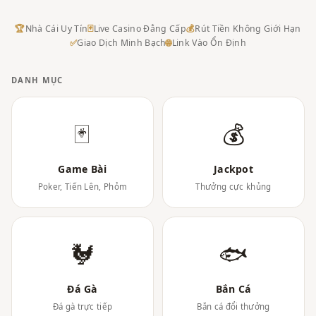
🏆
Nhà Cái Uy Tín
🃏
Live Casino Đẳng Cấp
💰
Rút Tiền Không Giới Hạn
✅
Giao Dịch Minh Bạch
🌐
Link Vào Ổn Định
DANH MỤC
🃏
💰
Game Bài
Jackpot
Poker, Tiến Lên, Phỏm
Thưởng cực khủng
🐓
🐟
Đá Gà
Bắn Cá
Đá gà trực tiếp
Bắn cá đổi thưởng