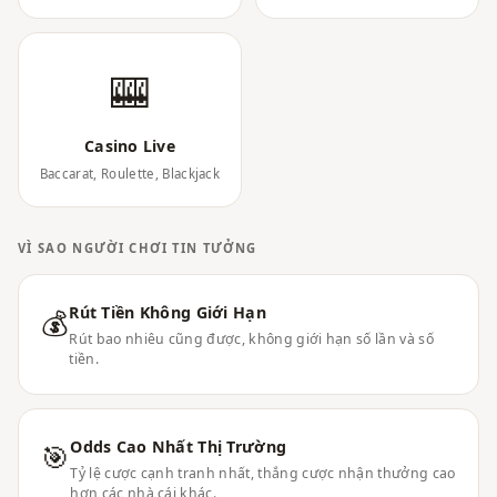
🎰
Casino Live
Baccarat, Roulette, Blackjack
VÌ SAO NGƯỜI CHƠI TIN TƯỞNG
Rút Tiền Không Giới Hạn
💰
Rút bao nhiêu cũng được, không giới hạn số lần và số
tiền.
Odds Cao Nhất Thị Trường
🎯
Tỷ lệ cược cạnh tranh nhất, thắng cược nhận thưởng cao
hơn các nhà cái khác.