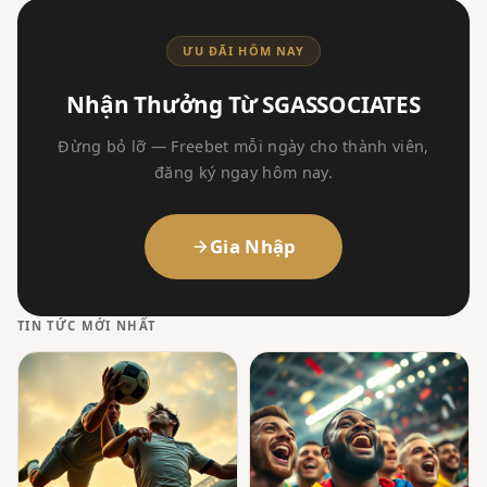
ƯU ĐÃI HÔM NAY
Nhận Thưởng Từ SGASSOCIATES
Đừng bỏ lỡ — Freebet mỗi ngày cho thành viên,
đăng ký ngay hôm nay.
Gia Nhập
TIN TỨC MỚI NHẤT