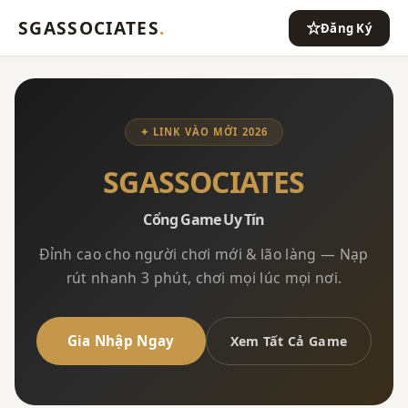
SGASSOCIATES
.
Đăng Ký
✦ LINK VÀO MỚI 2026
SGASSOCIATES
Cổng Game Uy Tín
Đỉnh cao cho người chơi mới & lão làng — Nạp
rút nhanh 3 phút, chơi mọi lúc mọi nơi.
Gia Nhập Ngay
Xem Tất Cả Game