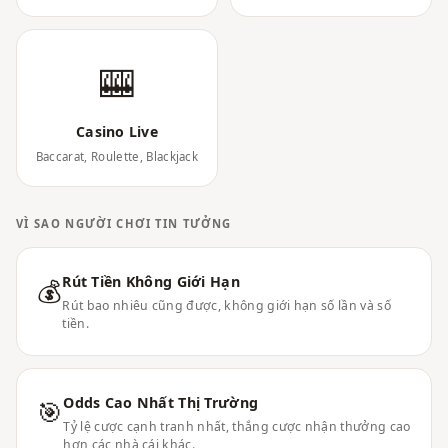
🎰
Casino Live
Baccarat, Roulette, Blackjack
VÌ SAO NGƯỜI CHƠI TIN TƯỞNG
Rút Tiền Không Giới Hạn
💰
Rút bao nhiêu cũng được, không giới hạn số lần và số
tiền.
Odds Cao Nhất Thị Trường
🎯
Tỷ lệ cược cạnh tranh nhất, thắng cược nhận thưởng cao
hơn các nhà cái khác.