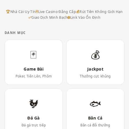
🏆
Nhà Cái Uy Tín
🃏
Live Casino Đẳng Cấp
💰
Rút Tiền Không Giới Hạn
✅
Giao Dịch Minh Bạch
🌐
Link Vào Ổn Định
DANH MỤC
🃏
💰
Game Bài
Jackpot
Poker, Tiến Lên, Phỏm
Thưởng cực khủng
🐓
🐟
Đá Gà
Bắn Cá
Đá gà trực tiếp
Bắn cá đổi thưởng