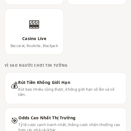
🎰
Casino Live
Baccarat, Roulette, Blackjack
VÌ SAO NGƯỜI CHƠI TIN TƯỞNG
Rút Tiền Không Giới Hạn
💰
Rút bao nhiêu cũng được, không giới hạn số lần và số
tiền.
Odds Cao Nhất Thị Trường
🎯
Tỷ lệ cược cạnh tranh nhất, thắng cược nhận thưởng cao
hơn các nhà cái khác.