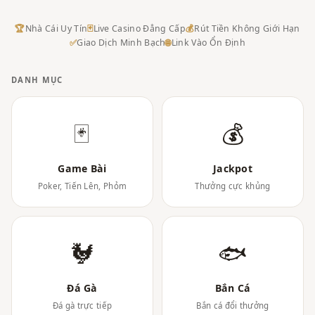
🏆
Nhà Cái Uy Tín
🃏
Live Casino Đẳng Cấp
💰
Rút Tiền Không Giới Hạn
✅
Giao Dịch Minh Bạch
🌐
Link Vào Ổn Định
DANH MỤC
🃏
💰
Game Bài
Jackpot
Poker, Tiến Lên, Phỏm
Thưởng cực khủng
🐓
🐟
Đá Gà
Bắn Cá
Đá gà trực tiếp
Bắn cá đổi thưởng